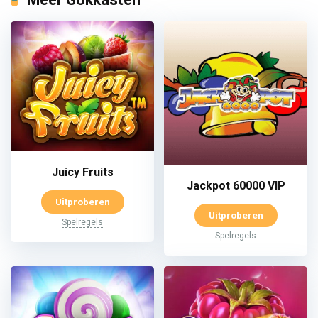
Juicy Fruits
Jackpot 60000 VIP
Uitproberen
Uitproberen
Spelregels
Spelregels