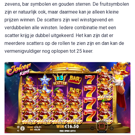
zevens, bar symbolen en gouden sterren. De fruitsymbolen
zijn er natuurlijk ook, maar daarmee kan je alleen kleine
prijzen winnen. De scatters zijn wel winstgevend en
verdubbelen alle winsten. Iedere combinatie met een
scatter krijg je dubbel uitgekeerd. Het kan zijn dat er
meerdere scatters op de rollen te zien zijn en dan kan de
vermenigvuldiger nog oplopen tot 25 keer.