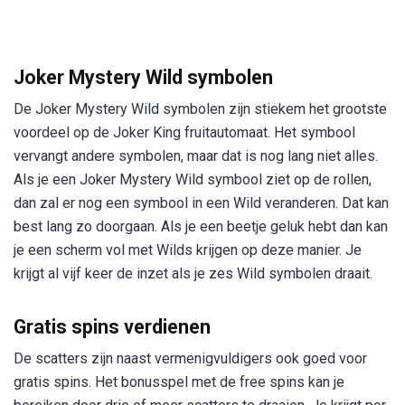
Joker Mystery Wild symbolen
De Joker Mystery Wild symbolen zijn stiekem het grootste
voordeel op de Joker King fruitautomaat. Het symbool
vervangt andere symbolen, maar dat is nog lang niet alles.
Als je een Joker Mystery Wild symbool ziet op de rollen,
dan zal er nog een symbool in een Wild veranderen. Dat kan
best lang zo doorgaan. Als je een beetje geluk hebt dan kan
je een scherm vol met Wilds krijgen op deze manier. Je
krijgt al vijf keer de inzet als je zes Wild symbolen draait.
Gratis spins verdienen
De scatters zijn naast vermenigvuldigers ook goed voor
gratis spins. Het bonusspel met de free spins kan je