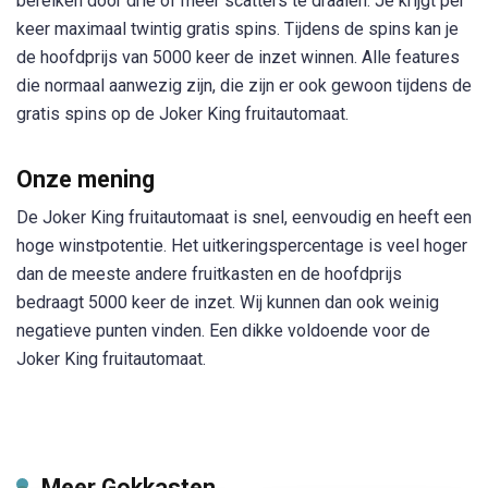
bereiken door drie of meer scatters te draaien. Je krijgt per
keer maximaal twintig gratis spins. Tijdens de spins kan je
de hoofdprijs van 5000 keer de inzet winnen. Alle features
die normaal aanwezig zijn, die zijn er ook gewoon tijdens de
gratis spins op de Joker King fruitautomaat.
Onze mening
De Joker King fruitautomaat is snel, eenvoudig en heeft een
hoge winstpotentie. Het uitkeringspercentage is veel hoger
dan de meeste andere fruitkasten en de hoofdprijs
bedraagt 5000 keer de inzet. Wij kunnen dan ook weinig
negatieve punten vinden. Een dikke voldoende voor de
Joker King fruitautomaat.
Meer Gokkasten