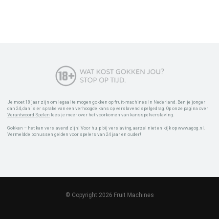
Je moet 18 jaar zijn om legaal te mogen gokken op fruit-machines in Nederland. Ben je jonger
dan 24, dan is er sprake van een verhoogde kans op verslavend spelgedrag. Op onze pagina over
Verantwoord Spelen
lees je meer over het voorkomen van kansspelverslaving.
Gokken – het kan verslavend zijn! Voor hulp bij verslaving, aarzel niet en kijk op www.agog.nl.
Vermeldde bonussen gelden voor spelers van 24 jaar en ouder!
© Copyright 2026 Fruit Machines