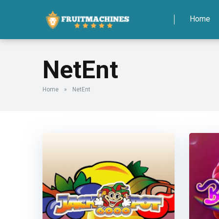
Home
NetEnt
Home
»
NetEnt