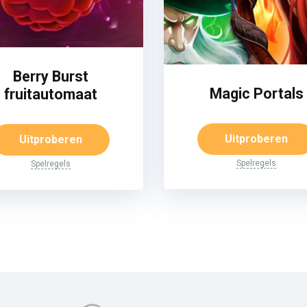
Berry Burst
Magic Portals
fruitautomaat
Uitproberen
Uitproberen
Spelregels
Spelregels