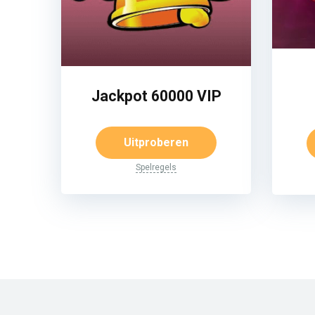
Jackpot 60000 VIP
Uitproberen
Spelregels