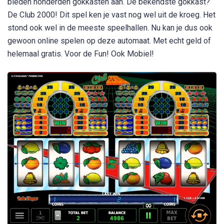
bieden honderden gokkasten aan. De bekendste gokkast?
De Club 2000! Dit spel ken je vast nog wel uit de kroeg. Het
stond ook wel in de meeste speelhallen. Nu kan je dus ook
gewoon online spelen op deze automaat. Met echt geld of
helemaal gratis. Voor de Fun! Ook Mobiel!