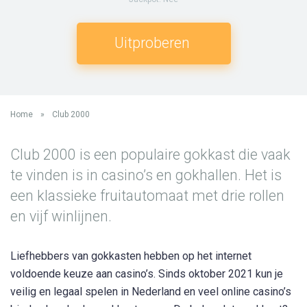
Uitproberen
Home
»
Club 2000
Club 2000 is een populaire gokkast die vaak
te vinden is in casino’s en gokhallen. Het is
een klassieke fruitautomaat met drie rollen
en vijf winlijnen.
Liefhebbers van gokkasten hebben op het internet
voldoende keuze aan casino’s. Sinds oktober 2021 kun je
veilig en legaal spelen in Nederland en veel online casino’s