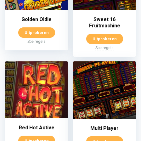
Golden Oldie
Sweet 16
Fruitmachine
Uitproberen
Uitproberen
Spelregels
Spelregels
Red Hot Active
Multi Player
Uitproberen