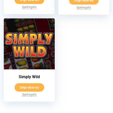
Uitproberen
Spelregels
Spelregels
Simply Wild
Uitproberen
Spelregels