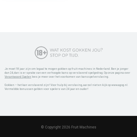
Je moet 18 jaar zijn om legaal te mogen gokken op fruit-machines in Nederland. Ben je jonger
dan 24, dan is er sprake van een verhoogde kans op verslavend spelgedrag. Op onze pagina over
Verantwoord Spelen
lees je meer over het voorkomen van kansspelverslaving.
Gokken – het kan verslavend zijn! Voor hulp bij verslaving, aarzel niet en kijk op www.agog.nl.
Vermeldde bonussen gelden voor spelers van 24 jaar en ouder!
© Copyright 2026 Fruit Machines