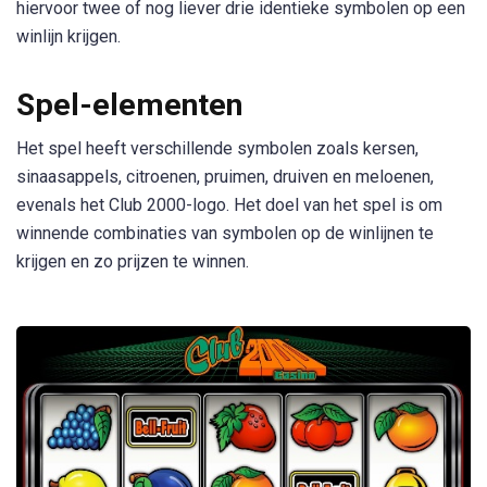
hiervoor twee of nog liever drie identieke symbolen op een
winlijn krijgen.
Spel-elementen
Het spel heeft verschillende symbolen zoals kersen,
sinaasappels, citroenen, pruimen, druiven en meloenen,
evenals het Club 2000-logo. Het doel van het spel is om
winnende combinaties van symbolen op de winlijnen te
krijgen en zo prijzen te winnen.