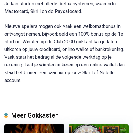
Je kan storten met allerlei betaalsystemen, waaronder
Mastercard, Skrill en de Paysafecard.
Nieuwe spelers mogen ook vaak een welkomstbonus in
ontvangst nemen, bijvoorbeeld een 100% bonus op de 1e
storting. Winsten op de Club 2000 gokkast kan je laten
uitkeren op jouw creditcard, online wallet of bankrekening.
Vaak staat het bedrag al de volgende werkdag op je
rekening. Laat je winsten uitkeren op een online wallet dan
staat het binnen een paar uur op jouw Skrill of Neteller
account.
Meer Gokkasten