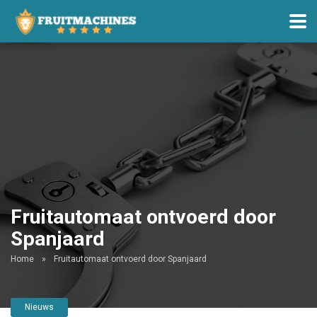
Fruitautomaat ontvoerd door
Spanjaard
Home
»
Fruitautomaat ontvoerd door Spanjaard
Nieuws