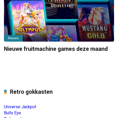
Nieuws
Nieuwe fruitmachine games deze maand
Retro gokkasten
Universe Jackpot
Bulls Eye