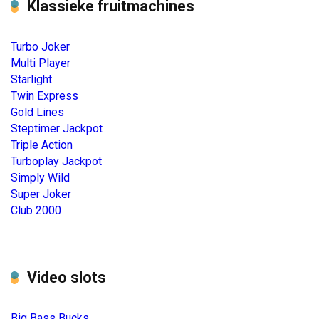
Klassieke fruitmachines
Turbo Joker
Multi Player
Starlight
Twin Express
Gold Lines
Steptimer Jackpot
Triple Action
Turboplay Jackpot
Simply Wild
Super Joker
Club 2000
Video slots
Big Bass Bucks