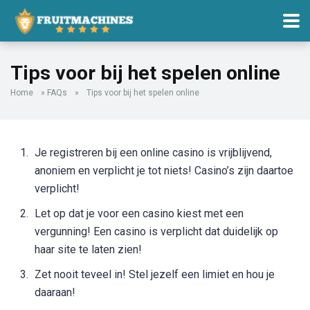
Tips voor bij het spelen online
Home
»
FAQs
»
Tips voor bij het spelen online
Je registreren bij een online casino is vrijblijvend,
anoniem en verplicht je tot niets! Casino’s zijn daartoe
verplicht!
Let op dat je voor een casino kiest met een
vergunning! Een casino is verplicht dat duidelijk op
haar site te laten zien!
Zet nooit teveel in! Stel jezelf een limiet en hou je
daaraan!