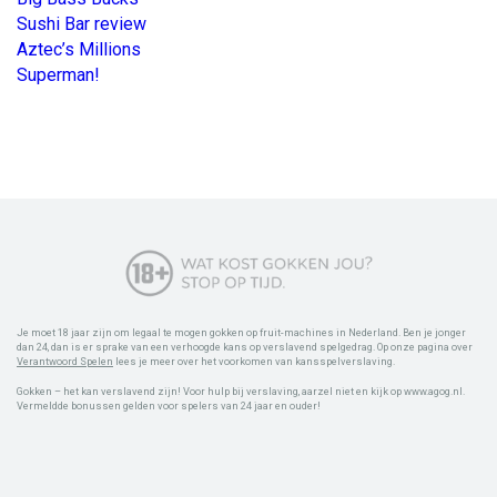
Sushi Bar review
Aztec’s Millions
Superman!
Je moet 18 jaar zijn om legaal te mogen gokken op fruit-machines in Nederland. Ben je jonger
dan 24, dan is er sprake van een verhoogde kans op verslavend spelgedrag. Op onze pagina over
Verantwoord Spelen
lees je meer over het voorkomen van kansspelverslaving.
Gokken – het kan verslavend zijn! Voor hulp bij verslaving, aarzel niet en kijk op www.agog.nl.
Vermeldde bonussen gelden voor spelers van 24 jaar en ouder!