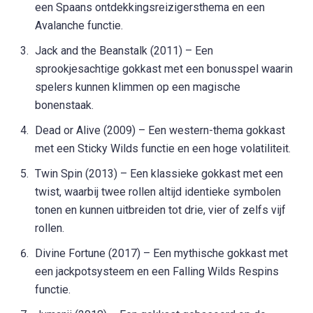
een Spaans ontdekkingsreizigersthema en een
Avalanche functie.
Jack and the Beanstalk (2011) – Een
sprookjesachtige gokkast met een bonusspel waarin
spelers kunnen klimmen op een magische
bonenstaak.
Dead or Alive (2009) – Een western-thema gokkast
met een Sticky Wilds functie en een hoge volatiliteit.
Twin Spin (2013) – Een klassieke gokkast met een
twist, waarbij twee rollen altijd identieke symbolen
tonen en kunnen uitbreiden tot drie, vier of zelfs vijf
rollen.
Divine Fortune (2017) – Een mythische gokkast met
een jackpotsysteem en een Falling Wilds Respins
functie.