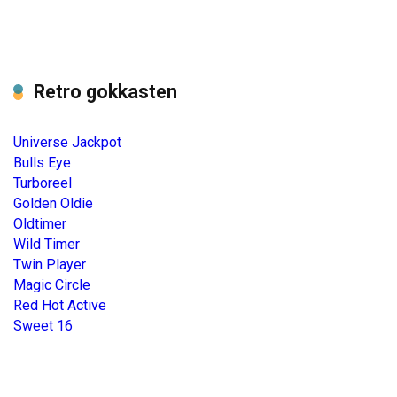
Retro gokkasten
Universe Jackpot
Bulls Eye
Turboreel
Golden Oldie
Oldtimer
Wild Timer
Twin Player
Magic Circle
Red Hot Active
Sweet 16