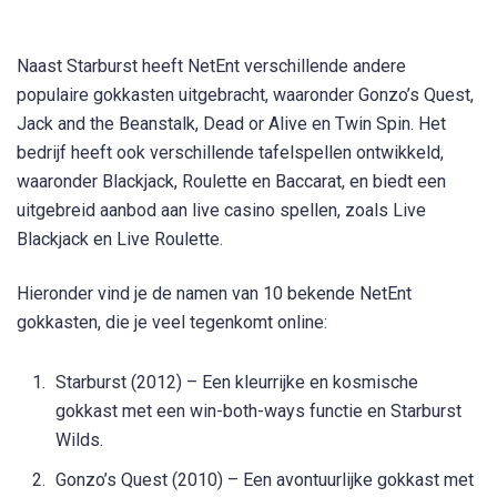
Naast Starburst heeft NetEnt verschillende andere
populaire gokkasten uitgebracht, waaronder Gonzo’s Quest,
Jack and the Beanstalk, Dead or Alive en Twin Spin. Het
bedrijf heeft ook verschillende tafelspellen ontwikkeld,
waaronder Blackjack, Roulette en Baccarat, en biedt een
uitgebreid aanbod aan live casino spellen, zoals Live
Blackjack en Live Roulette.
Hieronder vind je de namen van 10 bekende NetEnt
gokkasten, die je veel tegenkomt online:
Starburst (2012) – Een kleurrijke en kosmische
gokkast met een win-both-ways functie en Starburst
Wilds.
Gonzo’s Quest (2010) – Een avontuurlijke gokkast met