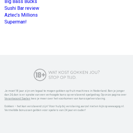
Big Bass Bucks
Sushi Bar review
Aztec’s Millions
Superman!
Je moet 18 jaar zijn om legaal te mogen gokken op fruit-machines in Nederland. Ben je jonger
dan 24, dan is er sprake van een verhoogde kans op verslavend spelgedrag. Op onze pagina over
Verantwoord Spelen
lees je meer over het voorkomen van kansspelverslaving.
Gokken – het kan verslavend zijn! Voor hulp bij verslaving, aarzel niet en kijk op www.agog.nl.
Vermeldde bonussen gelden voor spelers van 24 jaar en ouder!