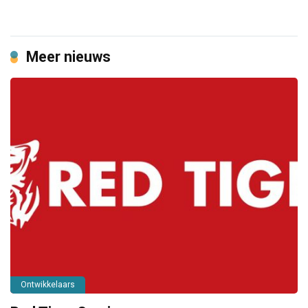
Meer nieuws
Ontwikkelaars