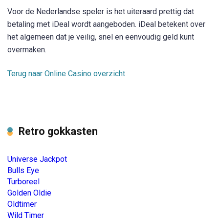
Voor de Nederlandse speler is het uiteraard prettig dat
betaling met iDeal wordt aangeboden. iDeal betekent over
het algemeen dat je veilig, snel en eenvoudig geld kunt
overmaken.
Terug naar Online Casino overzicht
Retro gokkasten
Universe Jackpot
Bulls Eye
Turboreel
Golden Oldie
Oldtimer
Wild Timer