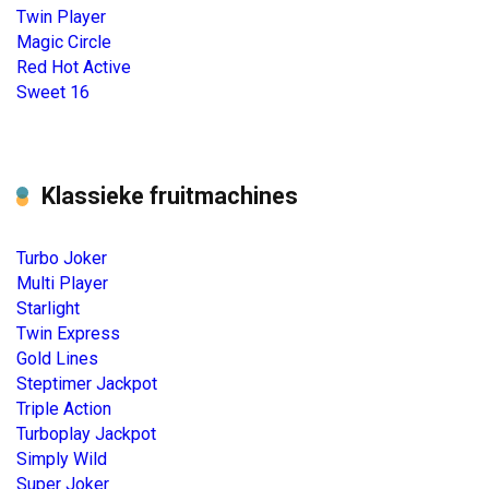
Twin Player
Magic Circle
Red Hot Active
Sweet 16
Klassieke fruitmachines
Turbo Joker
Multi Player
Starlight
Twin Express
Gold Lines
Steptimer Jackpot
Triple Action
Turboplay Jackpot
Simply Wild
Super Joker