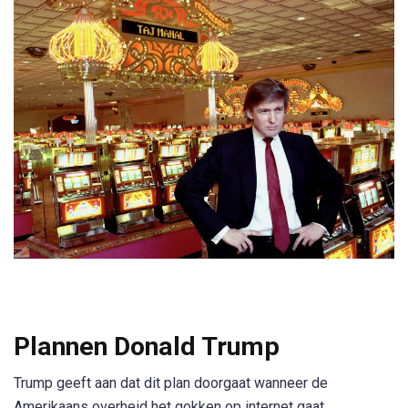
Plannen Donald Trump
Trump geeft aan dat dit plan doorgaat wanneer de
Amerikaans overheid het gokken op internet gaat