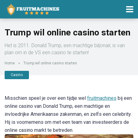
Trump wil online casino starten
Het is 2011. Donald Trump, een machtige biljonair, is van
plan om in de VS een casino te starten!
Home
»
Trump wil online casino starten
Casino
Misschien speel je over een tijdje wel
fruitmachines
bij een
online casino van Donald Trump, een machtige en
invloedrijke Amerikaanse zakenman, en zelfs een celebrity.
Hij is voornemens om met een team van investeerders de
online casino markt te betreden.