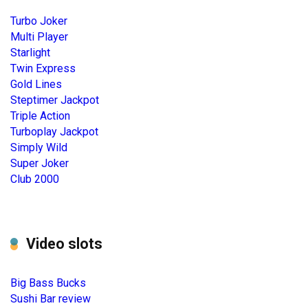
Turbo Joker
Multi Player
Starlight
Twin Express
Gold Lines
Steptimer Jackpot
Triple Action
Turboplay Jackpot
Simply Wild
Super Joker
Club 2000
Video slots
Big Bass Bucks
Sushi Bar review