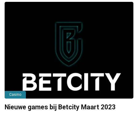
Casino
Nieuwe games bij Betcity Maart 2023