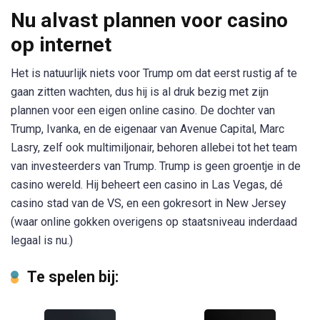
Nu alvast plannen voor casino
op internet
Het is natuurlijk niets voor Trump om dat eerst rustig af te
gaan zitten wachten, dus hij is al druk bezig met zijn
plannen voor een eigen online casino. De dochter van
Trump, Ivanka, en de eigenaar van Avenue Capital, Marc
Lasry, zelf ook multimiljonair, behoren allebei tot het team
van investeerders van Trump. Trump is geen groentje in de
casino wereld. Hij beheert een casino in Las Vegas, dé
casino stad van de VS, en een gokresort in New Jersey
(waar online gokken overigens op staatsniveau inderdaad
legaal is nu.)
Te spelen bij: