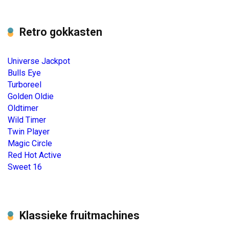
Retro gokkasten
Universe Jackpot
Bulls Eye
Turboreel
Golden Oldie
Oldtimer
Wild Timer
Twin Player
Magic Circle
Red Hot Active
Sweet 16
Klassieke fruitmachines