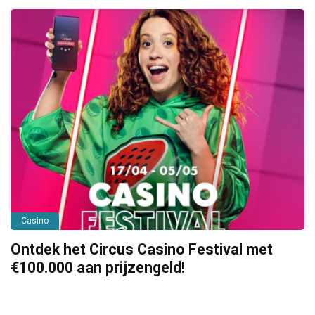
Casino
Ontdek het Circus Casino Festival met
€100.000 aan prijzengeld!