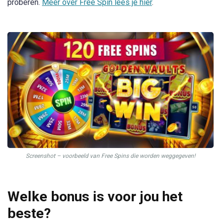
proberen.
Meer over Free Spin lees je hier
.
Screenshot – voorbeeld van Free Spins die worden weggegeven!
Welke bonus is voor jou het
beste?