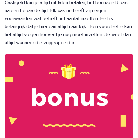
Cashgeld kun je altijd uit laten betalen, het bonusgeld pas
na een bepaalde tijd. Elk casino heeft zijn eigen
voorwaarden wat betreft het aantal inzetten. Het is
belangrijk dat je hier dan altijd naar kijkt. Een voordeel je kan
het altijd volgen hoeveel je nog moet inzetten. Je weet dan
altijd wanneer die vrijgespeeld is.