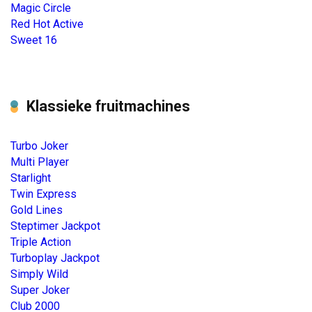
Magic Circle
Red Hot Active
Sweet 16
Klassieke fruitmachines
Turbo Joker
Multi Player
Starlight
Twin Express
Gold Lines
Steptimer Jackpot
Triple Action
Turboplay Jackpot
Simply Wild
Super Joker
Club 2000