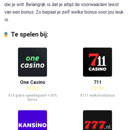
die je wilt. Belangrijk is dat je altijd de voorwaarden leest
van een bonus. Zo bepaal je zelf welke bonus voor jou leuk
is.
Te spelen bij:
One Casino
711
€10 gratis speeltegoed! + 50%
€711 welkomstbonus
bonus