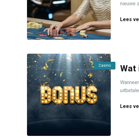
nieuwe sp
Lees ve
Casino
Wat 
Wanneer 
uitbetale
Lees ve