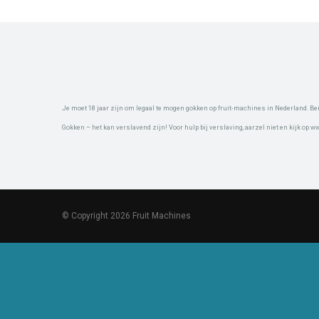
Je moet 18 jaar zijn om legaal te mogen gokken op fruit-machines in Nederland. Be
Gokken – het kan verslavend zijn! Voor hulp bij verslaving, aarzel niet en kijk op
© Copyright 2026 Fruit Machines