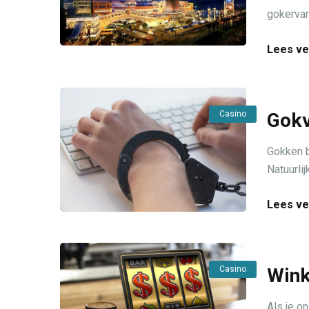
gokervari
Lees ve
Casino
Gokv
Gokken b
Natuurlij
Lees ve
Casino
Wink
Als je o