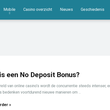
Mobile
Casino overzicht
Nieuws
Geschiedenis
is een No Deposit Bonus?
reld van online casino’s wordt de concurrentie steeds intenser, e
s bedenken voortdurend nieuwe manieren om ...
rder »