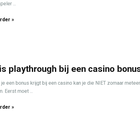
eler ...
rder »
is playthrough bij een casino bonu
je een bonus krijgt bij een casino kan je die NIET zomaar meteen
n. Eerst moet ...
rder »