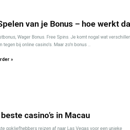
 Spelen van je Bonus – hoe werkt da
bonus, Wager Bonus. Free Spins. Je komt nogal wat verschille
 tegen bij online casino's. Maar zo'n bonus ...
rder »
 beste casino’s in Macau
e gokliefhebbers reizen af naar Las Vegas voor een unieke