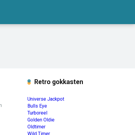
Retro gokkasten
Universe Jackpot
n
Bulls Eye
Turboreel
Golden Oldie
Oldtimer
Wild Timer