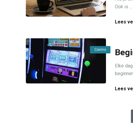
Ook is ...
Lees ve
Casino
Begi
Elke dag
beginnen
Lees ve