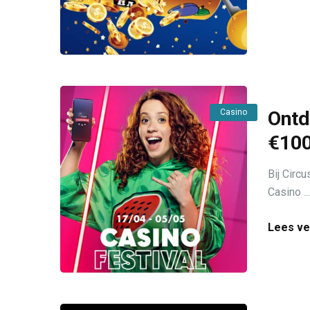
Casino
Ontd
€100
Bij Circu
Casino ...
Lees ve