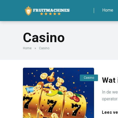
Home
Casino
Home
»
Casino
Casino
Wat 
In de we
operator
Lees ve