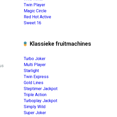
Twin Player
Magic Circle
Red Hot Active
Sweet 16
Klassieke fruitmachines
Turbo Joker
Multi Player
cus
Starlight
Twin Express
Gold Lines
Steptimer Jackpot
Triple Action
Turboplay Jackpot
Simply Wild
Super Joker