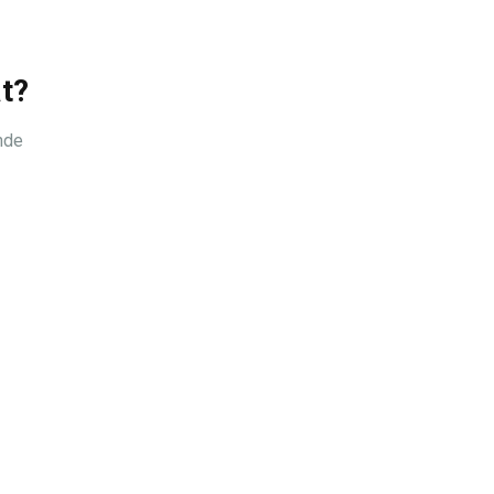
t?
nde