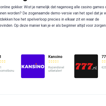
 online gokker. Wist je namelijk dat nagenoeg alle casino games 
nnen worden? De zogenaamde demo-versie van het spel dat je w
tdekken hoe het spelverloop precies in elkaar zit en waar de
vinden. Op deze manier kan je er als beginner altijd voor zorgen 
1
Kansino
77
1
Razendsnel
€25
komstbonus
uitbetalen!