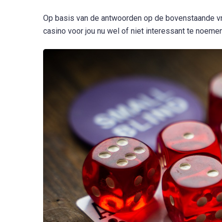
Op basis van de antwoorden op de bovenstaande vra
casino voor jou nu wel of niet interessant te noemen