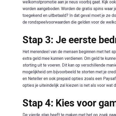
welkomstpromotie aan je neus voorbij gaat. Kijk oo
worden aangeboden. Worden de gratis spins waar je
toegekend en uitbetaald? In dat geval moet je ze d
de rondspeelvoorwaarden die gelden voor de welk
Stap 3: Je eerste bed
Het merendeel van de mensen beginnen met het spe
extra geld mee kunnen verdienen. Om geld te kunnen
storting uit te voeren. Dit kan op verschillende ma
mogelijkheid om bijvoorbeeld te storten met je cred
en Neteller en ook prepaid opties zoals een Paysa
opties je uiteindelijk zal kiezen is net als voor wat d
Stap 4: Kies voor ga
De vierde stap heeft te maken met het op zoek gaan