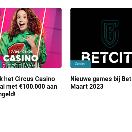
Casino
k het Circus Casino
Nieuwe games bij Bet
val met €100.000 aan
Maart 2023
ngeld!