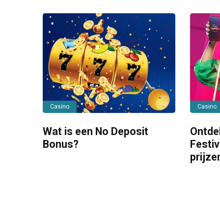
Casino
Casino
Wat is een No Deposit
Ontde
Bonus?
Festi
prijze