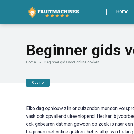
Home
Beginner gids v
Home
»
Beginner gids voor online gokken
Casino
Elke dag opnieuw zijn er duizenden mensen verspre
vaak ook opvallend uiteenlopend. Het kan bijvoorbe
ook gebeuren dat men gewoon op zoek is naar een
beginnen met online gokken, het is altijd van belan