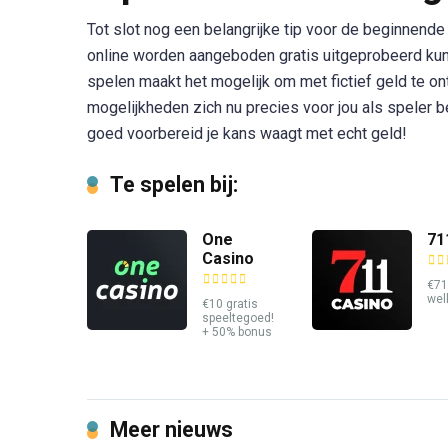
Tot slot nog een belangrijke tip voor de beginnende
online worden aangeboden gratis uitgeprobeerd ku
spelen maakt het mogelijk om met fictief geld te on
mogelijkheden zich nu precies voor jou als speler be
goed voorbereid je kans waagt met echt geld!
Te spelen bij:
One
71
Casino
€71
wel
€10 gratis
speeltegoed!
+ 50% bonus
Meer nieuws