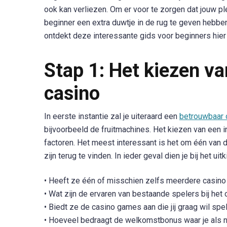
ook kan verliezen. Om er voor te zorgen dat jouw ple
beginner een extra duwtje in de rug te geven hebb
ontdekt deze interessante gids voor beginners hier
Stap 1: Het kiezen va
casino
In eerste instantie zal je uiteraard een
betrouwbaar 
bijvoorbeeld de fruitmachines. Het kiezen van een 
factoren. Het meest interessant is het om één van de
zijn terug te vinden. In ieder geval dien je bij het 
• Heeft ze één of misschien zelfs meerdere casino 
• Wat zijn de ervaren van bestaande spelers bij het 
• Biedt ze de casino games aan die jij graag wil spe
• Hoeveel bedraagt de welkomstbonus waar je als 