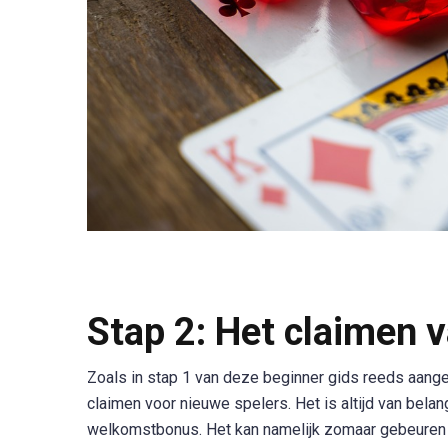
Stap 2: Het claimen
Zoals in stap 1 van deze beginner gids reeds aan
claimen voor nieuwe spelers. Het is altijd van bel
welkomstbonus. Het kan namelijk zomaar gebeuren da