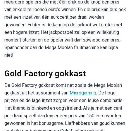
meerdere spelers die met één druk op de knop een prijs
van enkele miljoenen euro’s winnen. En die prijs kan dus ook
met een inzet van één eurocent per draai worden
gewonnen. Echter is de kans op de jackpot wel groter met
een hogere inzet. Het jackpotspel zal op een willekeurig
moment starten en de speler wint dan sowieso een prijs.
Spannender dan de Mega Moolah fruitmachine kan bijna
niet!
Gold Factory gokkast
De Gold Factory gokkast komt net zoals de Mega Moolah
gokkast uit het assortiment van
Microgaming
. De hoge
prijzen en de lage inzet zorgen voor een leuke combinatie.
Het thema is blinkend en oogstrelend. Als je met een cent
per draai speelt dan kan er een prijs van 150 euro worden
gewonnen in het bonusgame. Liefhebbers van goud kunnen
veel plezier beleven op de Gold Factory gokkast.