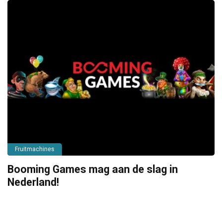
Fruitmachines
Booming Games mag aan de slag in
Nederland!