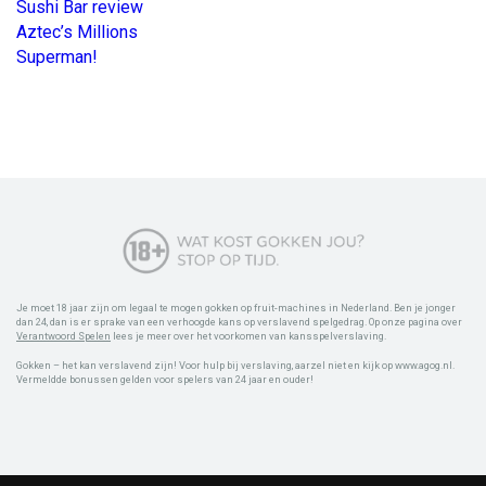
Sushi Bar review
Aztec’s Millions
Superman!
Je moet 18 jaar zijn om legaal te mogen gokken op fruit-machines in Nederland. Ben je jonger
dan 24, dan is er sprake van een verhoogde kans op verslavend spelgedrag. Op onze pagina over
Verantwoord Spelen
lees je meer over het voorkomen van kansspelverslaving.
Gokken – het kan verslavend zijn! Voor hulp bij verslaving, aarzel niet en kijk op www.agog.nl.
Vermeldde bonussen gelden voor spelers van 24 jaar en ouder!