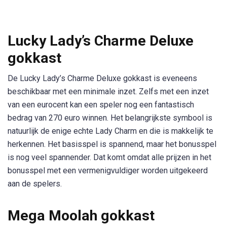
Lucky Lady’s Charme Deluxe
gokkast
De Lucky Lady’s Charme Deluxe gokkast is eveneens
beschikbaar met een minimale inzet. Zelfs met een inzet
van een eurocent kan een speler nog een fantastisch
bedrag van 270 euro winnen. Het belangrijkste symbool is
natuurlijk de enige echte Lady Charm en die is makkelijk te
herkennen. Het basisspel is spannend, maar het bonusspel
is nog veel spannender. Dat komt omdat alle prijzen in het
bonusspel met een vermenigvuldiger worden uitgekeerd
aan de spelers.
Mega Moolah gokkast