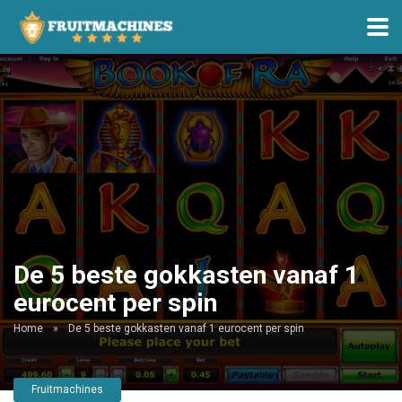
De 5 beste gokkasten vanaf 1
eurocent per spin
Home
»
De 5 beste gokkasten vanaf 1 eurocent per spin
Fruitmachines