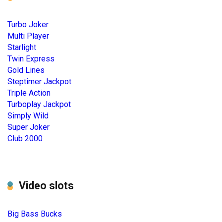
Turbo Joker
Multi Player
Starlight
Twin Express
Gold Lines
Steptimer Jackpot
Triple Action
Turboplay Jackpot
Simply Wild
Super Joker
Club 2000
Video slots
Big Bass Bucks