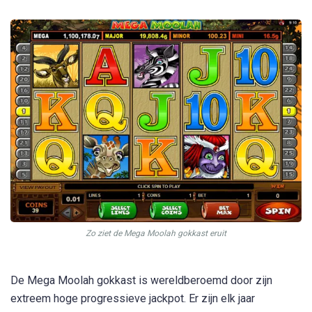
Zo ziet de Mega Moolah gokkast eruit
De Mega Moolah gokkast is wereldberoemd door zijn
extreem hoge progressieve jackpot. Er zijn elk jaar