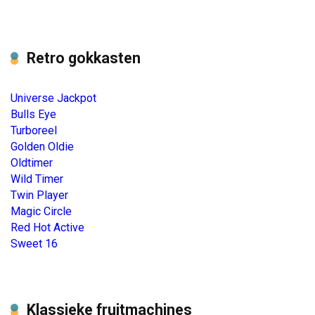
Retro gokkasten
Universe Jackpot
Bulls Eye
Turboreel
Golden Oldie
Oldtimer
Wild Timer
Twin Player
Magic Circle
Red Hot Active
Sweet 16
Klassieke fruitmachines