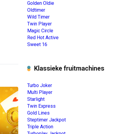
Golden Oldie
Oldtimer
Wild Timer
Twin Player
Magic Circle
Red Hot Active
Sweet 16
Klassieke fruitmachines
Turbo Joker
Multi Player
Starlight
Twin Express
Gold Lines
Steptimer Jackpot
Triple Action
Turboplay Jackpot