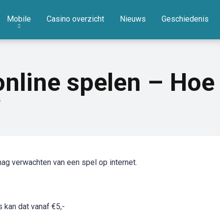
Mobile
Casino overzicht
Nieuws
Geschiedenis
nline spelen – Hoe
?
 mag verwachten van een spel op internet.
 kan dat vanaf €5,-