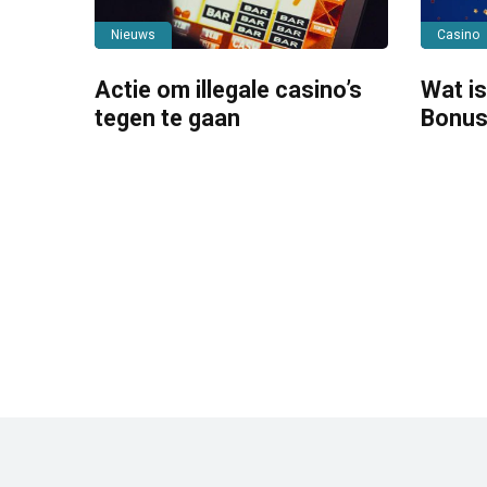
Nieuws
Casino
Actie om illegale casino’s
Wat i
tegen te gaan
Bonus