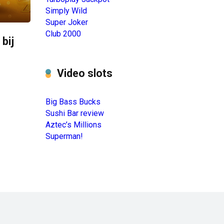
Simply Wild
Super Joker
Club 2000
 bij
Video slots
Big Bass Bucks
Sushi Bar review
Aztec’s Millions
Superman!