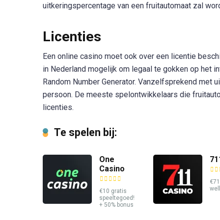
uitkeringspercentage van een fruitautomaat zal wor
Licenties
Een online casino moet ook over een licentie besc
in Nederland mogelijk om legaal te gokken op het i
Random Number Generator. Vanzelfsprekend met uit
persoon. De meeste spelontwikkelaars die fruitau
licenties.
Te spelen bij:
One
71
Casino
€71
wel
€10 gratis
speeltegoed!
+ 50% bonus