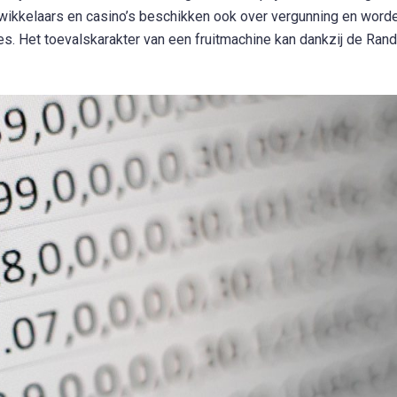
wikkelaars en casino’s beschikken ook over vergunning en word
ies. Het toevalskarakter van een fruitmachine kan dankzij de Ra