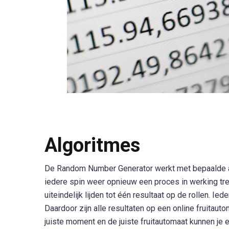
Algoritmes
De Random Number Generator werkt met bepaalde algor
iedere spin weer opnieuw een proces in werking tred
uiteindelijk lijden tot één resultaat op de rollen. 
Daardoor zijn alle resultaten op een online fruitauto
juiste moment en de juiste fruitautomaat kunnen je 