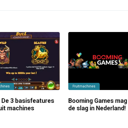
chines
Fruitmachines
: De 3 basisfeatures
Booming Games mag
uit machines
de slag in Nederland!