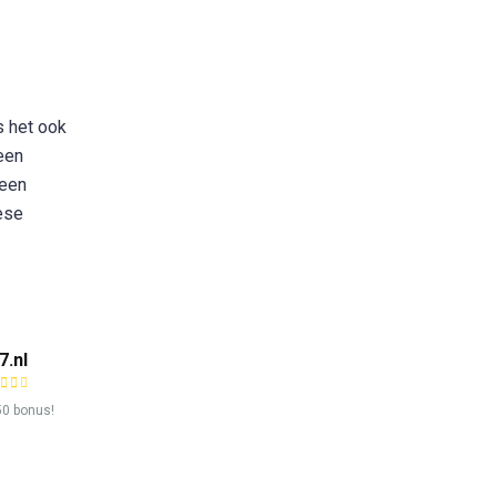
s het ook
een
 een
ese
7.nl
0 bonus!