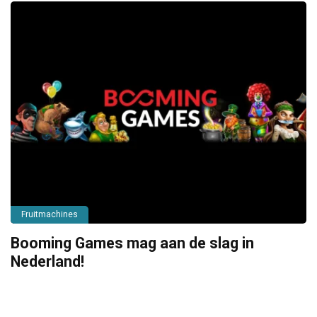
Fruitmachines
Booming Games mag aan de slag in
Nederland!