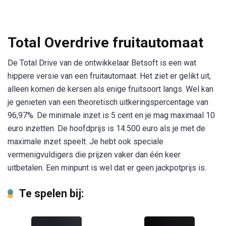
Total Overdrive fruitautomaat
De Total Drive van de ontwikkelaar Betsoft is een wat
hippere versie van een fruitautomaat. Het ziet er gelikt uit,
alleen komen de kersen als enige fruitsoort langs. Wel kan
je genieten van een theoretisch uitkeringspercentage van
96,97%. De minimale inzet is 5 cent en je mag maximaal 10
euro inzetten. De hoofdprijs is 14.500 euro als je met de
maximale inzet speelt. Je hebt ook speciale
vermenigvuldigers die prijzen vaker dan één keer
uitbetalen. Een minpunt is wel dat er geen jackpotprijs is.
Te spelen bij: