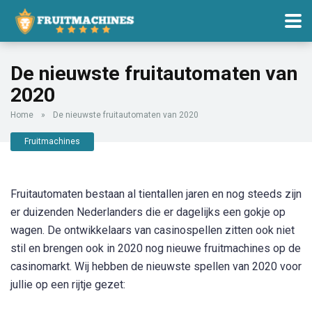
De nieuwste fruitautomaten van
2020
Home
»
De nieuwste fruitautomaten van 2020
Fruitmachines
Fruitautomaten bestaan al tientallen jaren en nog steeds zijn
er duizenden Nederlanders die er dagelijks een gokje op
wagen. De ontwikkelaars van casinospellen zitten ook niet
stil en brengen ook in 2020 nog nieuwe fruitmachines op de
casinomarkt. Wij hebben de nieuwste spellen van 2020 voor
jullie op een rijtje gezet: