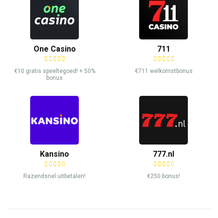
One Casino
711
€10 gratis speeltegoed! + 50%
€711 welkomstbonus
bonus
Kansino
777.nl
Razendsnel uitbetalen!
€250 bonus!