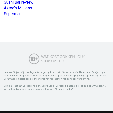
Sushi Bar review
Aztec’s Millions
Superman!
Je moet 18 jaar zijn om legaal te mogen gokken op fruit-machines in Nederland. Ben je jonger
dan 24, dan is er sprake van een verhoogde kans op verslavend spelgedrag. Op onze pagina over
Verantwoord Spelen
lees je meer over het voorkomen van kansspelverslaving.
Gokken – het kan verslavend zijn! Voor hulp bij verslaving, aarzel niet en kijk op www.agog.nl.
Vermeldde bonussen gelden voor spelers van 24 jaar en ouder!