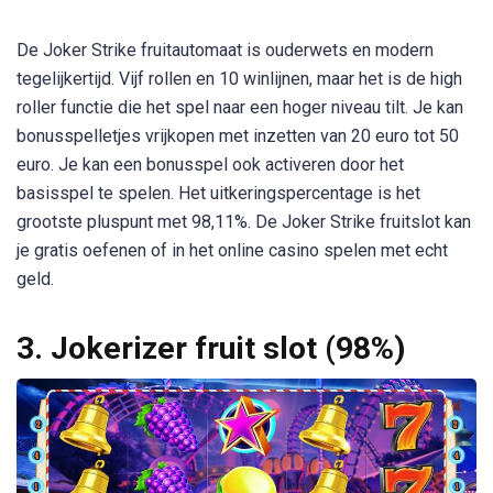
De Joker Strike fruitautomaat is ouderwets en modern
tegelijkertijd. Vijf rollen en 10 winlijnen, maar het is de high
roller functie die het spel naar een hoger niveau tilt. Je kan
bonusspelletjes vrijkopen met inzetten van 20 euro tot 50
euro. Je kan een bonusspel ook activeren door het
basisspel te spelen. Het uitkeringspercentage is het
grootste pluspunt met 98,11%. De Joker Strike fruitslot kan
je gratis oefenen of in het online casino spelen met echt
geld.
3. Jokerizer fruit slot (98%)