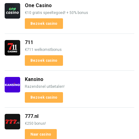
One Casino
€10 gratis speeltegoed! + 50% bonus
Bezoek casino
711
€711 welkomstbonus
Bezoek casino
Kansino
Razendsnel uitbetalen!
Bezoek casino
777.nl
€250 bonus!
Naar casino