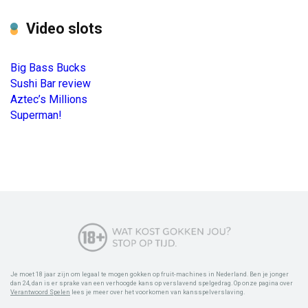
Video slots
Big Bass Bucks
Sushi Bar review
Aztec’s Millions
Superman!
Je moet 18 jaar zijn om legaal te mogen gokken op fruit-machines in Nederland. Ben je jonger
dan 24, dan is er sprake van een verhoogde kans op verslavend spelgedrag. Op onze pagina over
Verantwoord Spelen
lees je meer over het voorkomen van kansspelverslaving.