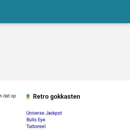
Retro gokkasten
n dat op
Universe Jackpot
Bulls Eye
Turboreel