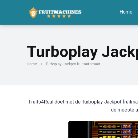
Home
Turboplay Jack
Home
»
Turboplay Jackpot fruitautomaat
Fruits4Real doet met de Turboplay Jackpot fruitm
de meeste a