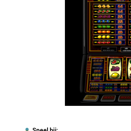
Speel bij: