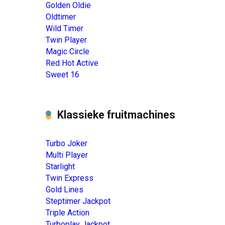
Golden Oldie
Oldtimer
Wild Timer
Twin Player
Magic Circle
Red Hot Active
Sweet 16
Klassieke fruitmachines
Turbo Joker
Multi Player
Starlight
Twin Express
Gold Lines
Steptimer Jackpot
Triple Action
Turboplay Jackpot