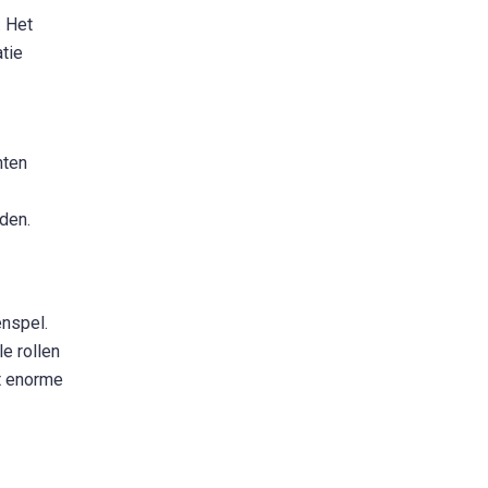
. Het
tie
nten
rden.
nspel.
e rollen
it enorme