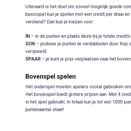
Uiteraard is het doel om zoveel mogelijk goede comb
basisspel kun je spelen met een credit per draai en
verdiend? Dan kun je kiezen voor:
IN
– in de punten en plaats deze bij je totale credits
GOK
– probeer je punten te verdubbelen door Kop of
verspeeld…
SPAAR
– je kunt je prijs verplaatsen naar het bove
Bovenspel spelen
Het onderspel moeten spelers vooral gebruiken om
Het bovenspel biedt grotere prijzen aan. Met 4 credi
in het spel gebruikt. In totaal kun je tot wel 1000 p
puntenaantal staat!