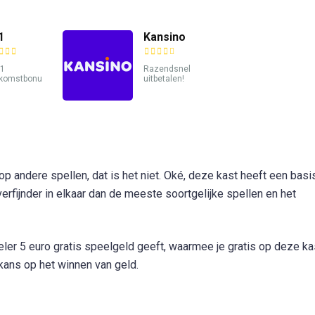
1
Kansino
1
Razendsnel
komstbonus
uitbetalen!
l op andere spellen, dat is het niet. Oké, deze kast heeft een bas
verfijnder in elkaar dan de meeste soortgelijke spellen en het
ler 5 euro gratis speelgeld geeft, waarmee je gratis op deze ka
kans op het winnen van geld.