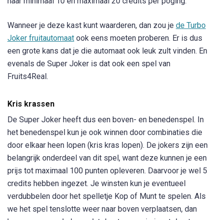
naar minimaal 10 en maximaal 20 credits per poging.
Wanneer je deze kast kunt waarderen, dan zou je
de Turbo
Joker fruitautomaat
ook eens moeten proberen. Er is dus
een grote kans dat je die automaat ook leuk zult vinden. En
evenals de Super Joker is dat ook een spel van
Fruits4Real.
Kris krassen
De Super Joker heeft dus een boven- en benedenspel. In
het benedenspel kun je ook winnen door combinaties die
door elkaar heen lopen (kris kras lopen). De jokers zijn een
belangrijk onderdeel van dit spel, want deze kunnen je een
prijs tot maximaal 100 punten opleveren. Daarvoor je wel 5
credits hebben ingezet. Je winsten kun je eventueel
verdubbelen door het spelletje Kop of Munt te spelen. Als
we het spel tenslotte weer naar boven verplaatsen, dan