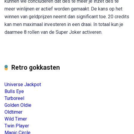
kunnen we concluderen dat des te meer je inzet des te
meer winlijnen er actief worden gemaakt. De kans op het
winnen van geldprijzen neemt dan significant toe. 20 credits
kan men maximaal investeren in een draai. In totaal kun je
daarmee 8 rollen van de Super Joker activeren.
Retro gokkasten
Universe Jackpot
Bulls Eye
Turboreel
Golden Oldie
Oldtimer
Wild Timer
Twin Player
Magic Circle