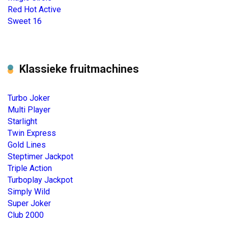
Red Hot Active
Sweet 16
Klassieke fruitmachines
Turbo Joker
Multi Player
Starlight
Twin Express
Gold Lines
Steptimer Jackpot
Triple Action
Turboplay Jackpot
Simply Wild
Super Joker
Club 2000