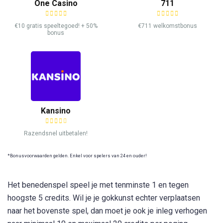
One Casino
711
€10 gratis speeltegoed! + 50%
€711 welkomstbonus
bonus
Kansino
Razendsnel uitbetalen!
*Bonusvoorwaarden gelden. Enkel voor spelers van 24 en ouder!
Het benedenspel speel je met tenminste 1 en tegen
hoogste 5 credits. Wil je je gokkunst echter verplaatsen
naar het bovenste spel, dan moet je ook je inleg verhogen