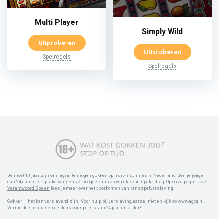
Multi Player
Simply Wild
Uitproberen
Uitproberen
Spelregels
Spelregels
Je moet 18 jaar zijn om legaal te mogen gokken op fruit-machines in Nederland. Ben je jonger
dan 24, dan is er sprake van een verhoogde kans op verslavend spelgedrag. Op onze pagina over
Verantwoord Spelen
lees je meer over het voorkomen van kansspelverslaving.
Gokken – het kan verslavend zijn! Voor hulp bij verslaving, aarzel niet en kijk op www.agog.nl.
Vermeldde bonussen gelden voor spelers van 24 jaar en ouder!