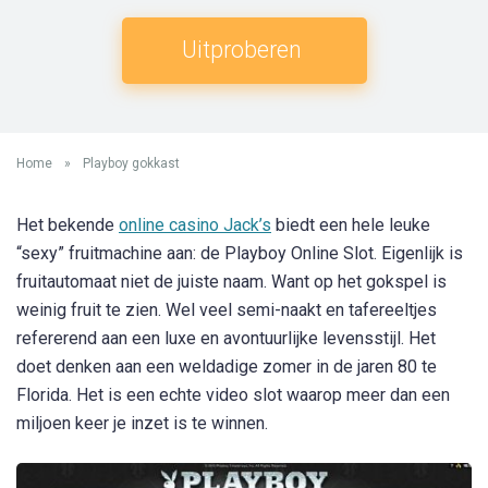
Uitproberen
Home
»
Playboy gokkast
Het bekende
online casino Jack’s
biedt een hele leuke
“sexy” fruitmachine aan: de Playboy Online Slot. Eigenlijk is
fruitautomaat niet de juiste naam. Want op het gokspel is
weinig fruit te zien. Wel veel semi-naakt en tafereeltjes
refererend aan een luxe en avontuurlijke levensstijl. Het
doet denken aan een weldadige zomer in de jaren 80 te
Florida. Het is een echte video slot waarop meer dan een
miljoen keer je inzet is te winnen.