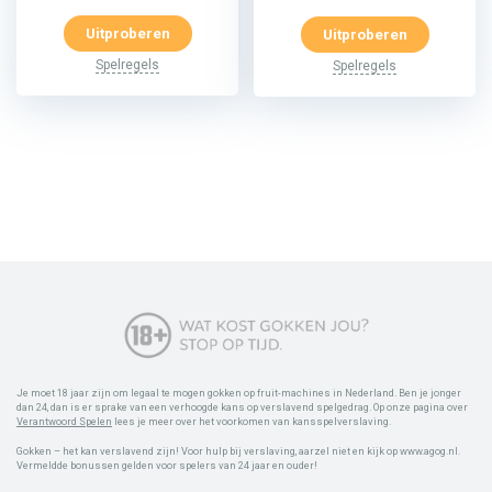
Uitproberen
Uitproberen
Spelregels
Spelregels
Je moet 18 jaar zijn om legaal te mogen gokken op fruit-machines in Nederland. Ben je jonger
dan 24, dan is er sprake van een verhoogde kans op verslavend spelgedrag. Op onze pagina over
Verantwoord Spelen
lees je meer over het voorkomen van kansspelverslaving.
Gokken – het kan verslavend zijn! Voor hulp bij verslaving, aarzel niet en kijk op www.agog.nl.
Vermeldde bonussen gelden voor spelers van 24 jaar en ouder!