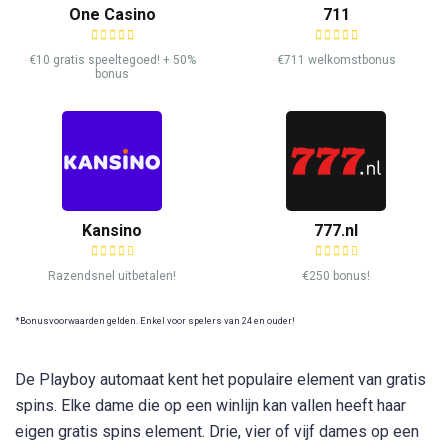
One Casino
711
€10 gratis speeltegoed! + 50%
€711 welkomstbonus
bonus
Kansino
777.nl
Razendsnel uitbetalen!
€250 bonus!
*Bonusvoorwaarden gelden. Enkel voor spelers van 24 en ouder!
De Playboy automaat kent het populaire element van gratis
spins. Elke dame die op een winlijn kan vallen heeft haar
eigen gratis spins element. Drie, vier of vijf dames op een