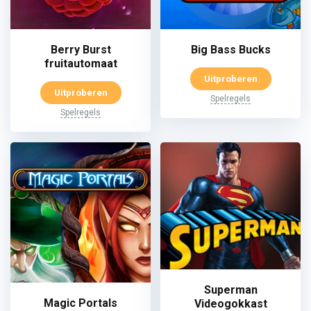
Berry Burst
Big Bass Bucks
fruitautomaat
Uitproberen
Uitproberen
Spelregels
Spelregels
Superman
Magic Portals
Videogokkast